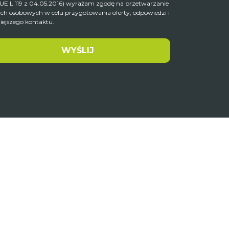
 UE L 119 z 04.05.2016) wyrażam zgodę na przetwarzanie
ch osobowych w celu przygotowania oferty, odpowiedzi i
iejszego kontaktu.