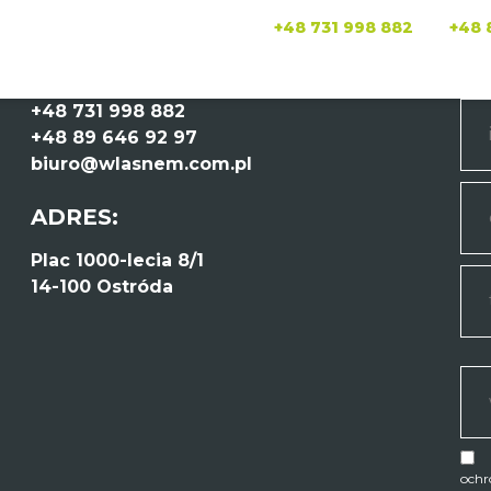
+48 731 998 882
+48 
KONTAKT:
NA
+48 731 998 882
+48 89 646 92 97
biuro@wlasnem.com.pl
ADRES:
Plac 1000-lecia 8/1
14-100 Ostróda
ochr