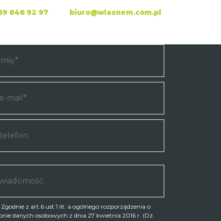
89 646 92 97
biuro@wlasnem.com.pl
PISZ DO NAS:
Zgodnie z art.6 ust.1 lit. a ogólnego rozporządzenia o
onie danych osobowych z dnia 27 kwietnia 2016 r. (Dz.